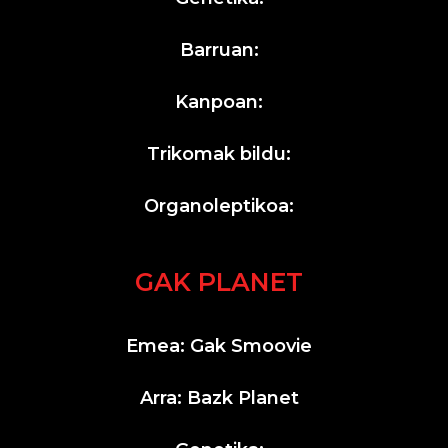
Barruan:
Kanpoan:
Trikomak bildu:
Organoleptikoa:
GAK PLANET
Emea: Gak Smoovie
Arra: Bazk Planet