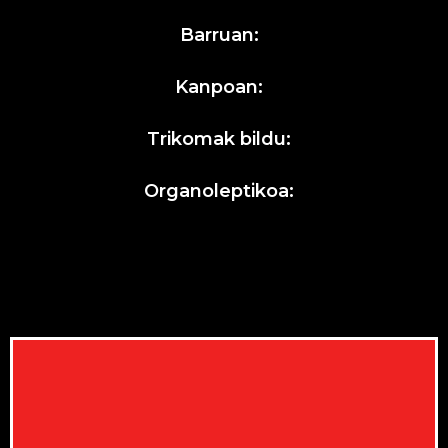
Barruan:
Kanpoan:
Trikomak bildu:
Organoleptikoa: