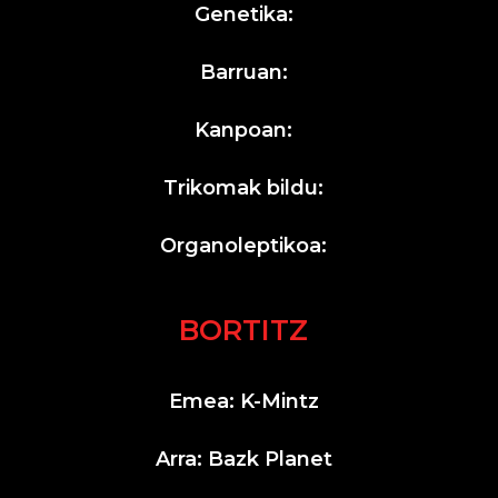
Genetika:
Barruan:
Kanpoan:
Trikomak bildu:
Organoleptikoa:
BORTITZ
Emea: K-Mintz
Arra: Bazk Planet