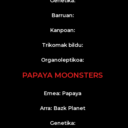
Genetika:
Barruan:
Kanpoan:
Trikomak bildu:
Organoleptikoa:
PAPAYA MOONSTERS
Emea: Papaya
Arra: Bazk Planet
Genetika: