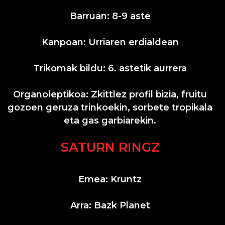
Barruan: 8-9 aste
Kanpoan: Urriaren erdialdean
Trikomak bildu: 6. astetik aurrera
Organoleptikoa: Zkittlez profil bizia, fruitu
gozoen geruza trinkoekin, sorbete tropikala
eta gas garbiarekin.
SATURN RINGZ
Emea: Kruntz
Arra: Bazk Planet