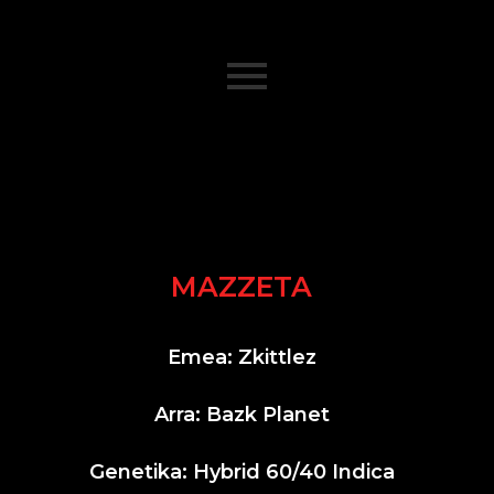
MAZZETA
Emea: Zkittlez
Arra: Bazk Planet
Genetika:
Hybrid 60/40 Indica