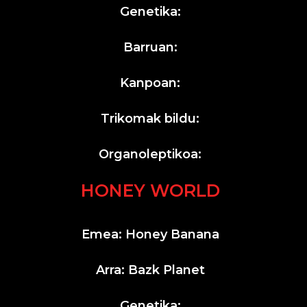
Genetika:
Barruan:
Kanpoan:
Trikomak bildu:
Organoleptikoa:
HONEY WORLD
Emea: Honey Banana
Arra: Bazk Planet
Genetika: